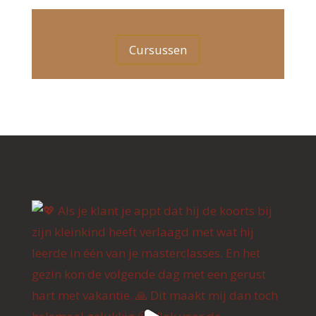
Cursussen