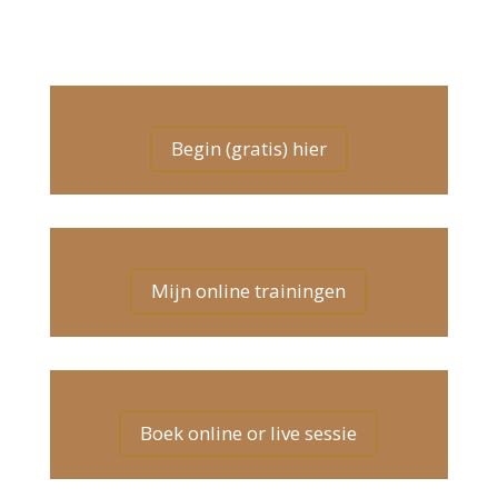
Begin (gratis) hier
Mijn online trainingen
Boek online or live sessie