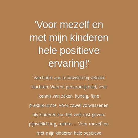
'Voor mezelf en
met mijn kinderen
hele positieve
ervaring!'
Van harte aan te bevelen bij velerlei
klachten.
Warme persoonlijkheid, veel
kennis van zaken, kundig, fijne
praktijkruimte.
Voor zowel volwassenen
als kinderen kan het veel rust geven,
pijnverlichting, ruimte …. Voor mezelf en
met mijn kinderen hele positieve