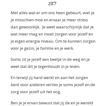
zit?
Met alles wat er om ons heen gebeurt, voel je
je misschien moe en ervaar je meer stress
dan gewoonlijk. Je weet waarschijnlijk dat je
wat meer mag en moet zorgen voor jezelf en
je eigen energie niveau. Om te kunnen zorgen
voor je gezin, je familie en je werk.
Soms zit je jezelf een beetje in de weg en je
weet dat dit je tegenhoudt in je leven.
En terwijl jij hard werkt en aan het zorgen
bent voor anderen verlies je soms jezelf en de
zorg voor jezelf uit het oog.
Ben je je ervan bewust dat jij de en je wereld