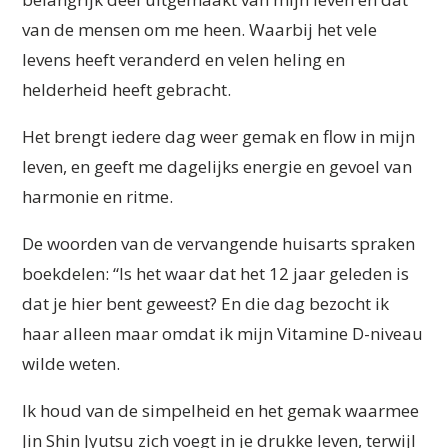
van de mensen om me heen. Waarbij het vele
levens heeft veranderd en velen heling en
helderheid heeft gebracht.
Het brengt iedere dag weer gemak en flow in mijn
leven, en geeft me dagelijks energie en gevoel van
harmonie en ritme.
De woorden van de vervangende huisarts spraken
boekdelen: “Is het waar dat het 12 jaar geleden is
dat je hier bent geweest? En die dag bezocht ik
haar alleen maar omdat ik mijn Vitamine D-niveau
wilde weten.
Ik houd van de simpelheid en het gemak waarmee
Jin Shin Jyutsu zich voegt in je drukke leven, terwijl