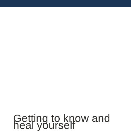
Getting to know and
heal yourself