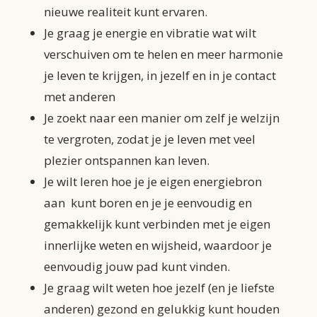
nieuwe realiteit kunt ervaren.
Je graag je energie en vibratie wat wilt
verschuiven om te helen en meer harmonie
je leven te krijgen, in jezelf en in je contact
met anderen
Je zoekt naar een manier om zelf je welzijn
te vergroten, zodat je je leven met veel
plezier ontspannen kan leven.
Je wilt leren hoe je je eigen energiebron
aan kunt boren en je je eenvoudig en
gemakkelijk kunt verbinden met je eigen
innerlijke weten en wijsheid, waardoor je
eenvoudig jouw pad kunt vinden.
Je graag wilt weten hoe jezelf (en je liefste
anderen) gezond en gelukkig kunt houden