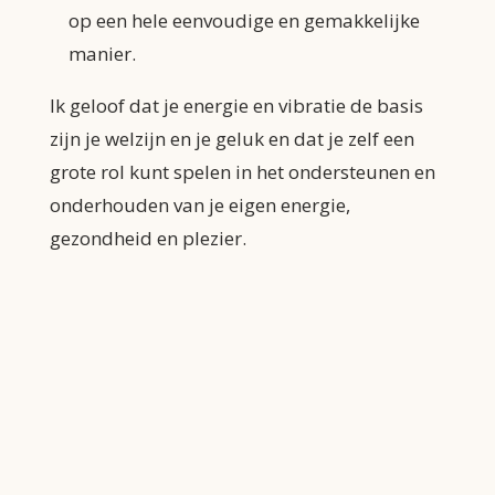
op een hele eenvoudige en gemakkelijke
manier.
Ik geloof dat je energie en vibratie de basis
zijn je welzijn en je geluk en dat je zelf een
grote rol kunt spelen in het ondersteunen en
onderhouden van je eigen energie,
gezondheid en plezier.