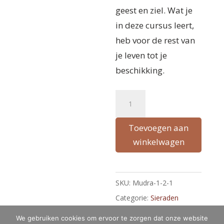
geest en ziel. Wat je
in deze cursus leert,
heb voor de rest van
je leven tot je
beschikking.
The
A
8
l
powerful
t
Toevoegen aan
mudras
winkelwagen
e
Early
r
Bird
n
SKU:
Mudra-1-2-1
Unlock
a
Categorie:
Sieraden
aantal
t
i
We gebruiken cookies om ervoor te zorgen dat onze website