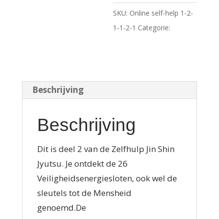
Ronde
n
SKU:
Online self-help 1-2-
Januari
a
1-1-2-1
Categorie:
Online
2024
t
training
aantal
i
v
e
Beschrijving
:
Beschrijving
Dit is deel 2 van de Zelfhulp Jin Shin
Jyutsu. Je ontdekt de 26
Veiligheidsenergiesloten, ook wel de
sleutels tot de Mensheid
genoemd.De