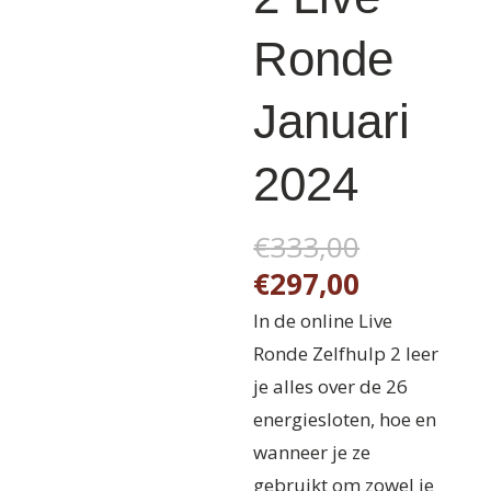
Ronde
Januari
2024
Oorspron
€
333,00
prijs
Huidige
€
297,00
was:
prijs
In de online Live
€333,00.
is:
Ronde Zelfhulp 2 leer
€297,00.
je alles over de 26
energiesloten, hoe en
wanneer je ze
gebruikt om zowel je