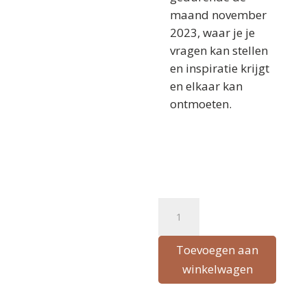
maand november
2023, waar je je
vragen kan stellen
en inspiratie krijgt
en elkaar kan
ontmoeten.
Online
A
cursus
l
Zelfhulp
t
Toevoegen aan
2
winkelwagen
e
Live
r