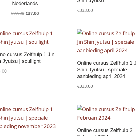
Shin Jyutsu
Nederlands
€
333,00
Oorspronkelijke
Huidige
€
97,00
€
37,00
prijs
prijs
was:
is:
€97,00.
€37,00.
ne cursus Zelfhulp 1 Jin
 Jyutsu | soullight
Online cursus Zelfhulp 1 J
Shin Jyutsu | speciale
,00
aanbieding april 2024
€
333,00
Online cursus Zelfhulp 2