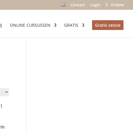
Contact
Login
0 items
J
ONLINE CURSUSSEN
GRATIS
Gratis sessie
in