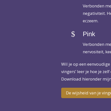
Verbonden met 
negativiteit.
eczeem.
$
Pink
Verbonden met
nervositeit, k
Wil je op een eenvoudige 
vingers’ leer je hoe je ze
Download hieronder mijn g
De wijsheid van je ving