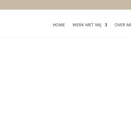
HOME
WERK MET MIJ
OVER MI
e in balans brengen:
racht van je eigen h