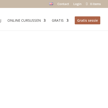
Contact
Login
0 items
J
ONLINE CURSUSSEN
GRATIS
Gratis sessie
 ontdek
anden