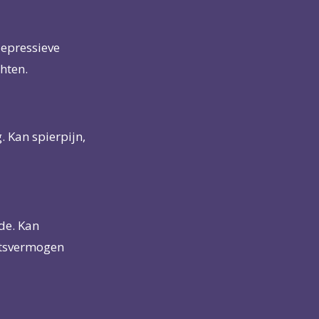
depressieve
hten.
 Kan spierpijn,
de. Kan
htsvermogen