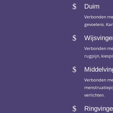
$
Duim
Verbonden met
gevoelens. Kan
$
Wijsvinge
Verbonden met 
rugpijn, kiesp
$
Middelvin
Verbonden met 
menstruatiepi
verlichten.
$
Ringvinge