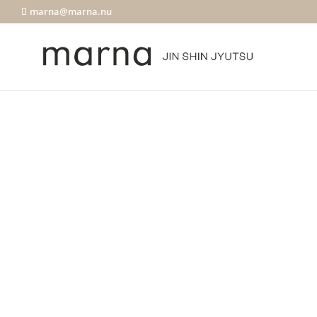
marna@marna.nu
Energi
de k