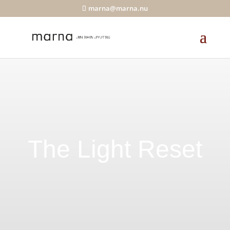
marna@marna.nu
The Light Reset