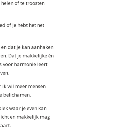
 helen of te troosten
oed of je hebt het net
 en dat je kan aanhaken
en. Dat je
makkelijke én
es voor harmonie leert
even.
r ik wil meer mensen
te belichamen.
plek waar je even kan
 licht en makkelijk mag
vaart.