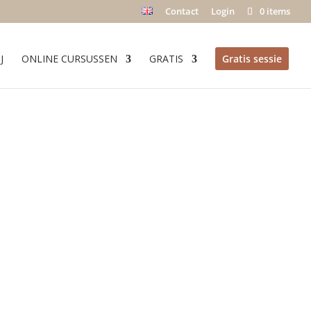
Contact
Login
0 items
J
ONLINE CURSUSSEN
GRATIS
Gratis sessie
voor een
.