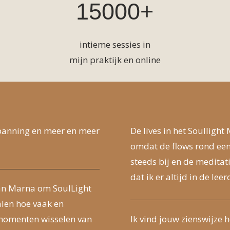
15000+
intieme sessies in
mijn praktijk en online
spanning en meer en meer
De lives in het Soulligh
omdat de flows rond een 
steeds bij en de meditati
dat ik er altijd in de le
 van Marna om SoulLight
alen hoe vaak en
momenten wisselen van
Ik vind jouw zienswijze 