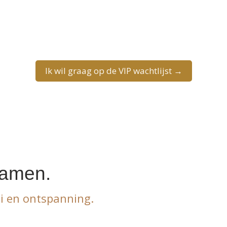
t, energie en harmonie? Een leven dat stroomt en licht voe
om mee te doen.
Ik wil graag op de VIP wachtlijst →
samen.
ei en ontspanning.