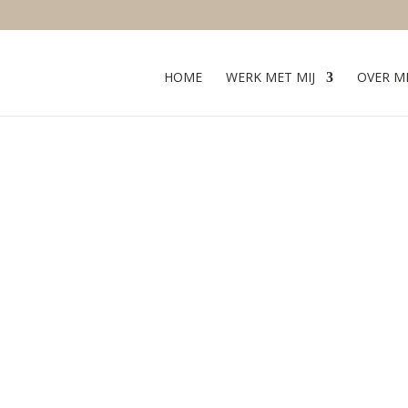
HOME
WERK MET MIJ
OVER MI
HET SOULLIGHT MEMBERSHIP
llight Membership 
leven
in flow en harmonie