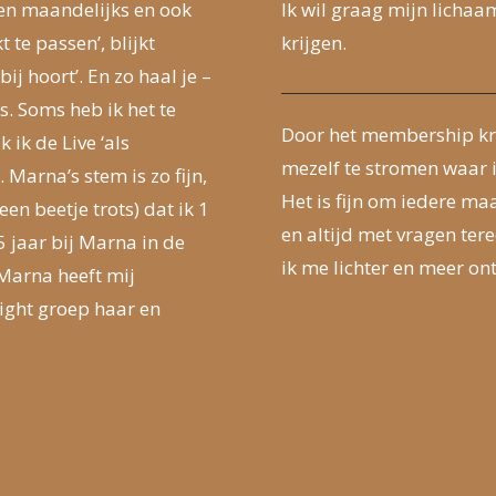
len maandelijks en ook
Ik wil graag mijn lichaam
t te passen’, blijkt
krijgen.
bij hoort’. En zo haal je –
. Soms heb ik het te
Door het membership kri
ik de Live ‘als
mezelf te stromen waar 
. Marna’s stem is zo fijn,
Het is fijn om iedere ma
een beetje trots) dat ik 1
en altijd met vragen ter
 jaar bij Marna in de
ik me lichter en meer on
Marna heeft mij
ight groep haar en