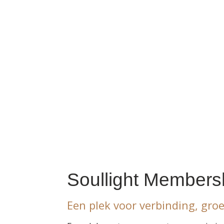
maand.
Natuurlijk zal zelfzorg centraal sta
prachtige eeuwenoude helende kunst
healthy en happy te voelen.
Soullight Members
Een plek voor verbinding, gro