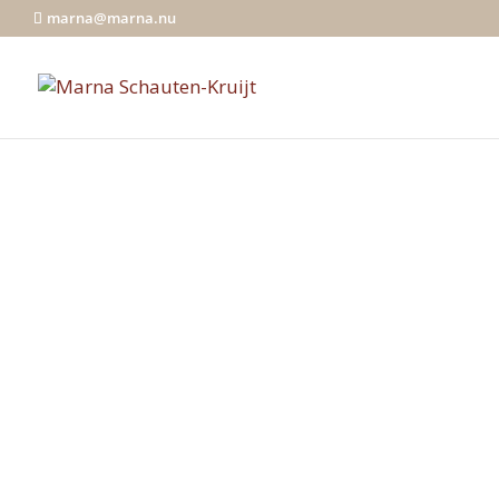
marna@marna.nu
Soullight Member
Founding Member
Als Founding Member van Soullight k
het allereerste begin deel uit te mak
Samen zullen we Soullight vormgeven 
magisch. Tijdelijk voor Founding M