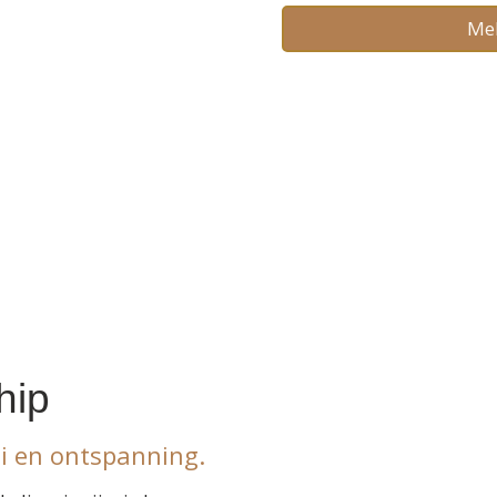
Mel
an en gebruiken vooral de
, Jin Shin Jyutsu om ons
hip
ei en ontspanning.