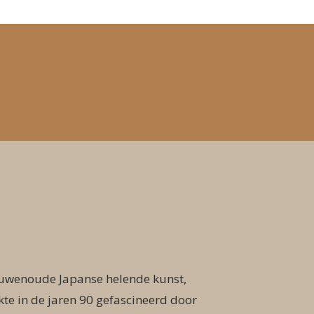
euwenoude Japanse helende kunst,
kte in de jaren 90 gefascineerd door