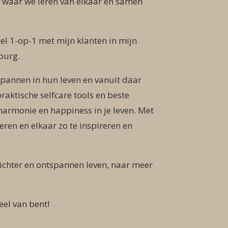
, waar we leren van elkaar en samen
eel 1-op-1 met mijn klanten in mijn
rburg.
pannen in hun leven en vanuit daar
raktische selfcare tools en beste
harmonie en happiness in je leven. Met
en en elkaar zo te inspireren en
 lichter en ontspannen leven, naar meer
eel van bent!