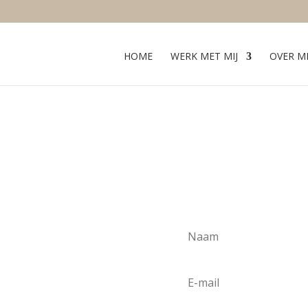
HOME
WERK MET MIJ
OVER MI
ship
rijg je de kans om vanaf
en van een bijzondere reis.
en laten groeien tot iets
embers 22 ipv 44 euro per