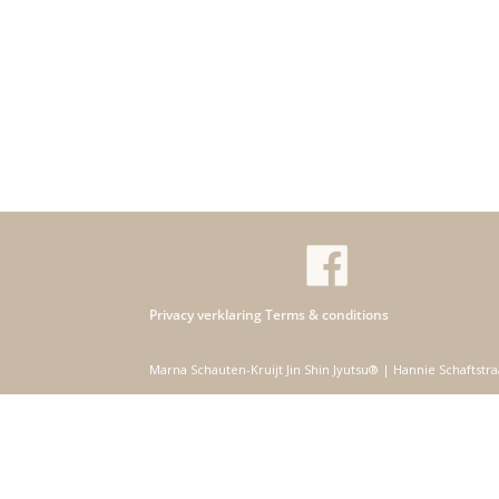
Privacy verklaring
Terms & conditions
Marna Schauten-Kruijt Jin Shin Jyutsu® | Hannie Schafts