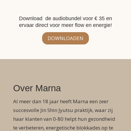
Download de audiobundel voor € 35 en
ervaar direct voor meer flow en energie!
DOWNLOADEN
Over Marna
Al meer dan 18 jaar heeft Marna een zeer
succesvolle Jin Shin Jyutsu praktijk, waar zij
haar klanten van 0-80 helpt hun gezondheid
te verbeteren, energetische blokkades op te